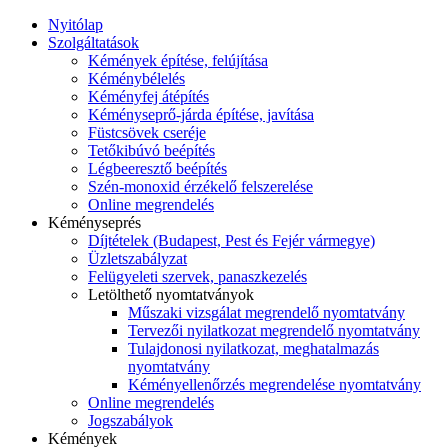
Nyitólap
Szolgáltatások
Kémények építése, felújítása
Kéménybélelés
Kéményfej átépítés
Kéményseprő-járda építése, javítása
Füstcsövek cseréje
Tetőkibúvó beépítés
Légbeeresztő beépítés
Szén-monoxid érzékelő felszerelése
Online megrendelés
Kéményseprés
Díjtételek (Budapest, Pest és Fejér vármegye)
Üzletszabályzat
Felügyeleti szervek, panaszkezelés
Letölthető nyomtatványok
Műszaki vizsgálat megrendelő nyomtatvány
Tervezői nyilatkozat megrendelő nyomtatvány
Tulajdonosi nyilatkozat, meghatalmazás
nyomtatvány
Kéményellenőrzés megrendelése nyomtatvány
Online megrendelés
Jogszabályok
Kémények