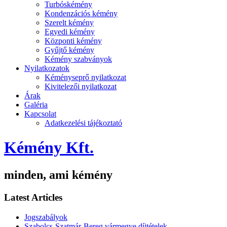
Turbóskémény
Kondenzációs kémény
Szerelt kémény
Egyedi kémény
Központi kémény
Gyűjtő kémény
Kémény szabványok
Nyilatkozatok
Kéményseprő nyilatkozat
Kivitelezői nyilatkozat
Árak
Galéria
Kapcsolat
Adatkezelési tájékoztató
Kémény Kft.
minden, ami kémény
Latest Articles
Jogszabályok
Szabolcs-Szatmár-Bereg vármegye díjtételek