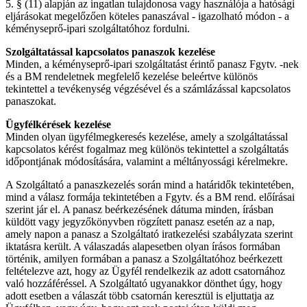
5. § (11) alapján az ingatlan tulajdonosa vagy használója a hatósági
eljárásokat megelőzően köteles panaszával - igazolható módon - a
kéményseprő-ipari szolgáltatóhoz fordulni.
Szolgáltatással kapcsolatos panaszok kezelése
Minden, a kéményseprő-ipari szolgáltatást érintő panasz Fgytv. -nek
és a BM rendeletnek megfelelő kezelése beleértve különös
tekintettel a tevékenység végzésével és a számlázással kapcsolatos
panaszokat.
Ügyfélkérések kezelése
Minden olyan ügyfélmegkeresés kezelése, amely a szolgáltatással
kapcsolatos kérést fogalmaz meg különös tekintettel a szolgáltatás
időpontjának módosítására, valamint a méltányossági kérelmekre.
A Szolgáltató a panaszkezelés során mind a határidők tekintetében,
mind a válasz formája tekintetében a Fgytv. és a BM rend. előírásai
szerint jár el. A panasz beérkezésének dátuma minden, írásban
küldött vagy jegyzőkönyvben rögzített panasz esetén az a nap,
amely napon a panasz a Szolgáltató iratkezelési szabályzata szerint
iktatásra került. A válaszadás alapesetben olyan írásos formában
történik, amilyen formában a panasz a Szolgáltatóhoz beérkezett
feltételezve azt, hogy az Ügyfél rendelkezik az adott csatornához
való hozzáféréssel. A Szolgáltató ugyanakkor dönthet úgy, hogy
adott esetben a válaszát több csatornán keresztül is eljuttatja az