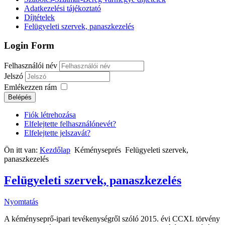
Adatkezelési tájékoztató
Díjtételek
Felügyeleti szervek, panaszkezelés
Login Form
Felhasználói név
Jelszó
Emlékezzen rám
Belépés
Fiók létrehozása
Elfelejtette felhasználónevét?
Elfelejtette jelszavát?
Ön itt van:
Kezdőlap
Kéményseprés
Felügyeleti szervek,
panaszkezelés
Felügyeleti szervek, panaszkezelés
Nyomtatás
A kéményseprő-ipari tevékenységről szóló 2015. évi CCXI. törvény