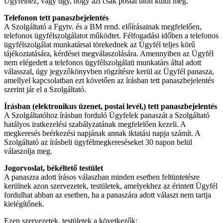
Ügyfélhez, vagy úgy, hogy azt csak postai úton küldi meg.
Telefonon tett panaszbejelentés
A Szolgáltató a Fgytv. és a BM rend. előírásainak megfelelően,
telefonos ügyfélszolgálatot működtet. Félfogadási időben a telefonos
ügyfélszolgálat munkatársai törekednek az Ügyfél teljes körű
tájékoztatására, kérdései megválaszolására. Amennyiben az Ügyfél
nem elégedett a telefonos ügyfélszolgálati munkatárs által adott
válasszal, úgy jegyzőkönyvben rögzítésre kerül az Ügyfél panasza,
amellyel kapcsolatban ezt követően az írásban tett panaszbejelentés
szerint jár el a Szolgáltató.
Írásban (elektronikus üzenet, postai levél,) tett panaszbejelentés
A Szolgáltatóhoz írásban forduló Ügyfelek panaszát a Szolgáltató
hatályos iratkezelési szabályzatának megfelelően kezeli. A
megkeresés beérkezési napjának annak iktatási napja számít. A
Szolgáltató az írásbeli ügyfélmegkereséseket 30 napon belül
válaszolja meg.
Jogorvoslat, békéltető testület
A panaszra adott írásos válaszban minden esetben feltüntetésre
kerülnek azon szervezetek, testületek, amelyekhez az érintett Ügyfél
fordulhat abban az esetben, ha a panaszára adott választ nem tartja
kielégítőnek.
Ezen szervezetek, testületek a következők: