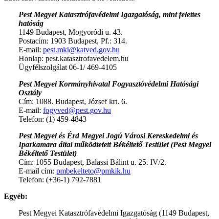
Pest Megyei Katasztrófavédelmi Igazgatóság, mint felettes
hatóság
1149 Budapest, Mogyoródi u. 43.
Postacím: 1903 Budapest, Pf.: 314.
E-mail:
pest.mki@katved.gov.hu
Honlap: pest.katasztrofavedelem.hu
Ügyfélszolgálat 06-1/ 469-4105
Pest Megyei Kormányhivatal Fogyasztóvédelmi Hatósági
Osztály
Cím: 1088. Budapest, József krt. 6.
E-mail:
fogyved@pest.gov.hu
Telefon: (1) 459-4843
Pest Megyei és Érd Megyei Jogú Városi Kereskedelmi és
Iparkamara által működtetett Békéltető Testület (Pest Megyei
Békéltető Testület)
Cím: 1055 Budapest, Balassi Bálint u. 25. IV/2.
E-mail cím:
pmbekelteto@pmkik.hu
Telefon: (+36-1) 792-7881
Egyéb:
Pest Megyei Katasztrófavédelmi Igazgatóság (1149 Budapest,