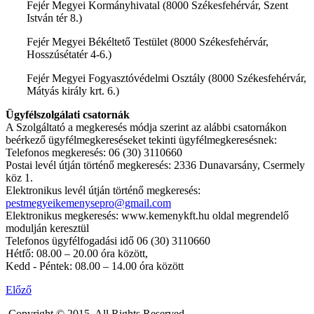
Fejér Megyei Kormányhivatal (8000 Székesfehérvár, Szent
István tér 8.)
Fejér Megyei Békéltető Testület (8000 Székesfehérvár,
Hosszúsétatér 4-6.)
Fejér Megyei Fogyasztóvédelmi Osztály (8000 Székesfehérvár,
Mátyás király krt. 6.)
Ügyfélszolgálati csatornák
A Szolgáltató a megkeresés módja szerint az alábbi csatornákon
beérkező ügyfélmegkereséseket tekinti ügyfélmegkeresésnek:
Telefonos megkeresés: 06 (30) 3110660
Postai levél útján történő megkeresés: 2336 Dunavarsány, Csermely
köz 1.
Elektronikus levél útján történő megkeresés:
pestmegyeikemenysepro@gmail.com
Elektronikus megkeresés: www.kemenykft.hu oldal megrendelő
modulján keresztül
Telefonos ügyfélfogadási idő 06 (30) 3110660
Hétfő: 08.00 – 20.00 óra között,
Kedd - Péntek: 08.00 – 14.00 óra között
Előző
Copyright © 2015. All Rights Reserved.